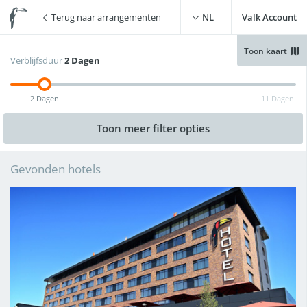
Terug naar arrangementen
NL
Valk Account
Toon kaart
Verblijfsduur
2 Dagen
Gratis WiFi
(
53
)
Zwembad
(
25
)
2 Dagen
11 Dagen
Gratis parkeren
(
50
)
Live cooking restaurant
(
26
)
Toon meer
filter opties
Opladen elektrische auto
Sauna
(
23
)
(
49
)
Gevonden hotels