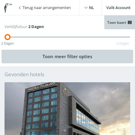
Terug naar arrangementen
NL
Valk Account
Toon kaart
Verblijfsduur
2 Dagen
Gratis WiFi
(
22
)
Zwembad
(
15
)
2 Dagen
6 Dagen
Gratis parkeren
(
24
)
Live cooking restaurant
(
13
)
Toon meer
filter opties
Opladen elektrische auto
Sauna
(
8
)
(
26
)
Gevonden hotels