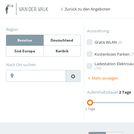
Zurück zu den Angeboten
VAN DER VALK
Region
Ausstattung
Benelux
Deutschland
Gratis WLAN
(
8
)
Süd-Europa
Karibik
Kostenloses Parken
(
7
Ladestation Elektroau
Nach Ort suchen
(
10
)
Mehr anzeigen
Aufenthaltsdauer
2 Tage
2 Tage