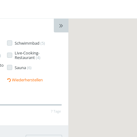
Schwimmbad
(
5
)
Live-Cooking-
)
Restaurant
(
4
)
to
Sauna
(
6
)
Wiederherstellen
7 Tage