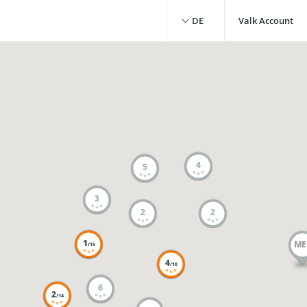
DE
Valk Account
4
5
3
2
2
1
ME
/15
4
/10
6
2
/14