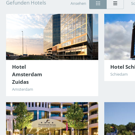
Gefunden Hotels
Ansehen
So
Hotel
Hotel Sc
Amsterdam
Schiedam
Zuidas
Amsterdam