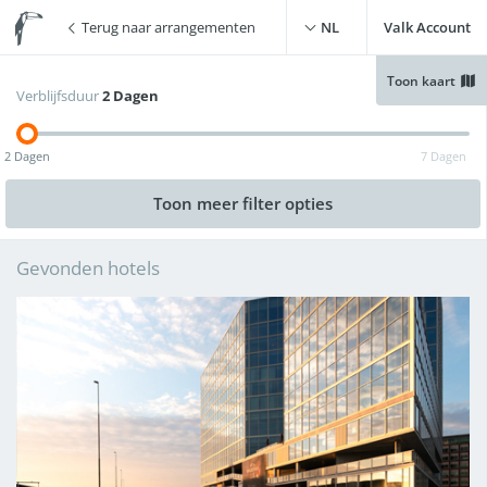
Terug naar arrangementen
NL
Valk Account
Toon kaart
Verblijfsduur
2 Dagen
Gratis WiFi
(
14
)
Zwembad
(
7
)
2 Dagen
7 Dagen
Gratis parkeren
(
11
)
Live cooking restaurant
(
8
)
Toon meer
filter opties
Opladen elektrische auto
Sauna
(
9
)
(
15
)
Gevonden hotels