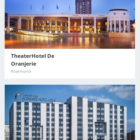
TheaterHotel De
Oranjerie
Roermond