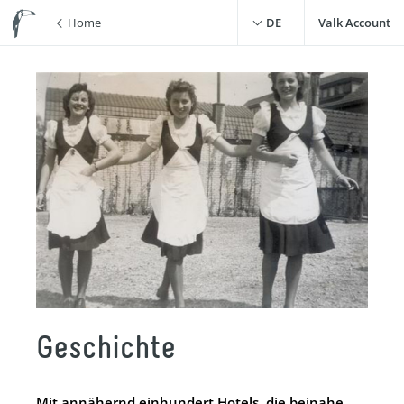
Home
DE
Valk Account
Geschichte
Mit annähernd einhundert Hotels, die beinahe