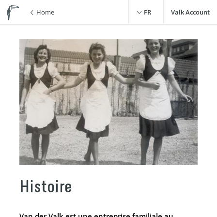
Home
FR
Valk Account
Histoire
Van der Valk est une entreprise familiale au