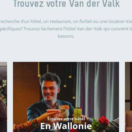
Trouvez votre Van der Valk
 recherche d’un hôtel, un restaurant, un forfait ou une location Va
 spécifiques? Trouvez facilement l’hôtel Van der Valk qui convient 
besoins.
Trouvez votre hôtel
En Wallonie