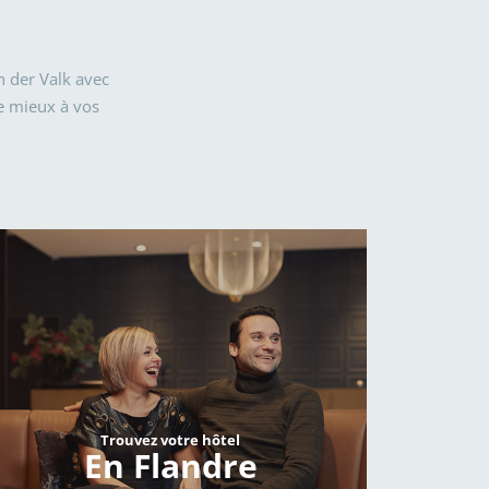
n der Valk avec
le mieux à vos
Trouvez votre hôtel
En Flandre