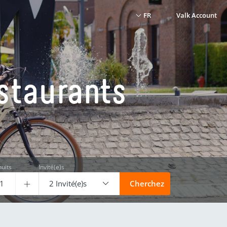
FR
Valk Account
staurants
uits
Invité(e)s
2 Invité(e)s
Cherchez