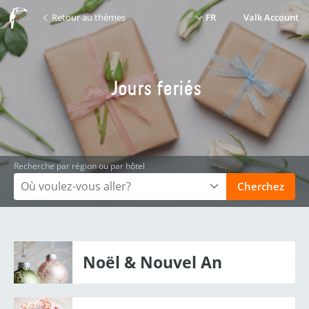
Retour au thèmes
FR
Valk Account
Jours feriés
Recherche par région ou par hôtel
Cherchez
Noël & Nouvel An