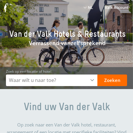
NL
Valk Account
Van der Valk Hotels & Restaurants
Verrassend vanzelfsprekend
Zoek op een locatie of hotel
Zoeken
Vind uw Van der Valk
Op zoek naar een Van der Valk hotel, restaurant,
arrangement of een locatie met specifieke faciliteiten? Vind